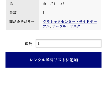
色
茶ニス仕上げ
員数
1
商品カテゴリー
クラシックセンター・サイドテー
ブル
,
テーブル・デスク
茶
個数
ニ
ス
レンタル候補リストに追加
仕
上
げ
ク
ラ
シ
ッ