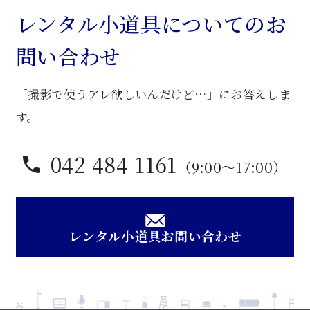
ク
レンタル小道具についてのお
円
問い合わせ
型
卓
「撮影で使うアレ欲しいんだけど…」にお答えしま
子
個
す。
042-484-1161
（9:00〜17:00）
レンタル小道具お問い合わせ