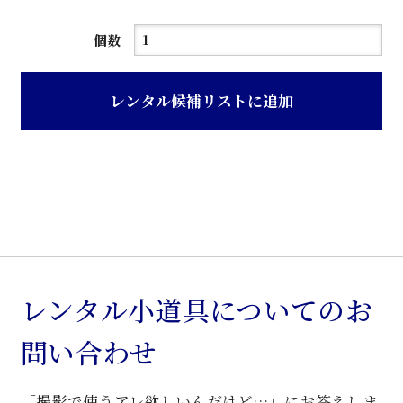
茶
個数
ニ
ス
レンタル候補リストに追加
ク
ラ
シ
ッ
ク
花
柄
布
レンタル小道具についてのお
張
問い合わせ
り
椅
「撮影で使うアレ欲しいんだけど…」にお答えしま
子