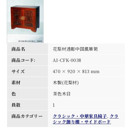
商品名
花梨材透彫中国風箪笥
商品コード:
A1-CFK-0038
サイズ
470 × 920 × 813 mm
素材
木製(花梨材)
色
茶色木目
員数
1
商品カテゴリー
クラシック・中華家具椅子
,
クラ
シック飾り棚・サイドボード