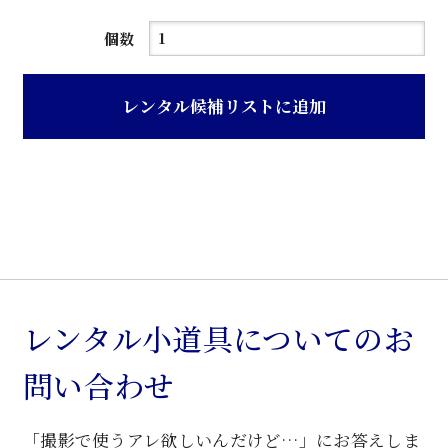
花
個数
梨
材
レンタル候補リストに追加
透
彫
中
国
風
箪
笥
個
レンタル小道具についてのお
問い合わせ
「撮影で使うアレ欲しいんだけど…」にお答えしま