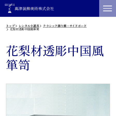
高津装飾美術株式会社
トップ
レンタル小道具
クラシック飾り棚・サイドボード
花梨材透彫中国風箪笥
花梨材透彫中国風
箪笥