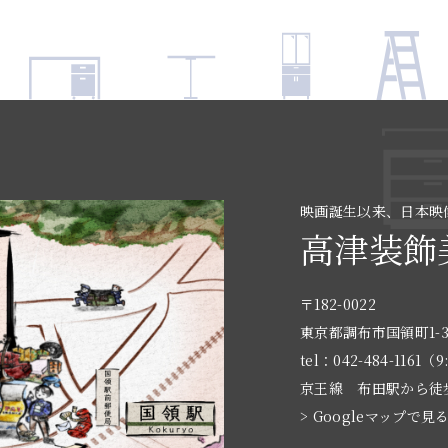
映画誕生以来、日本映
高津装飾
〒182-0022
東京都調布市国領町1-3
tel：042-484-1161（9
京王線 布田駅から徒
> Googleマップで見