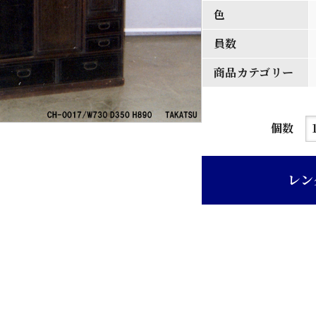
色
員数
商品カテゴリー
紫
個数
檀
茶
レン
箪
笥
個