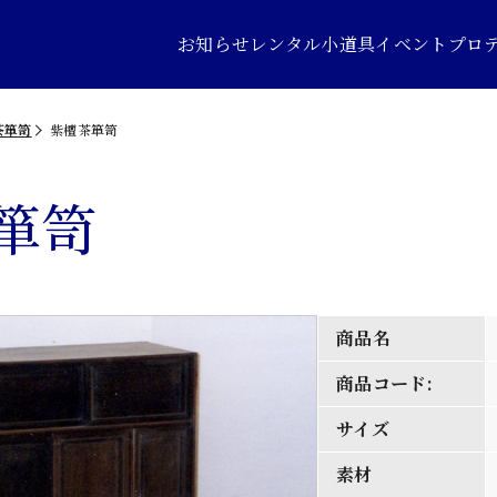
お知らせ
レンタル小道具
イベントプロ
茶箪笥
紫檀茶箪笥
箪笥
商品名
商品コード:
サイズ
素材