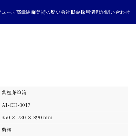
デュース
高津装飾美術の歴史
会社概要
採用情報
お問い合わせ
紫檀茶箪笥
A1-CH-0017
350 × 730 × 890 mm
紫檀