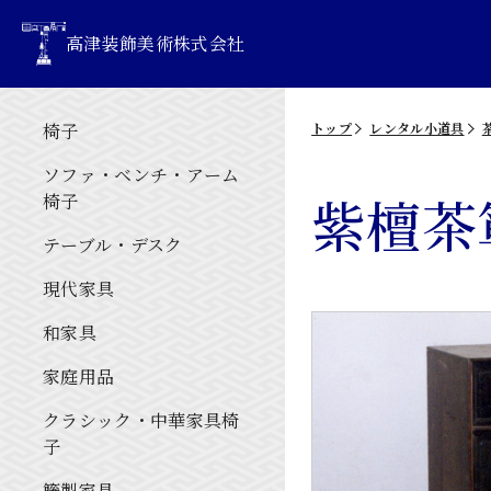
高津装飾美術株式会社
椅子
トップ
レンタル小道具
ソファ・ベンチ・アーム
紫檀茶
椅子
テーブル・デスク
現代家具
和家具
家庭用品
クラシック・中華家具椅
子
籐製家具