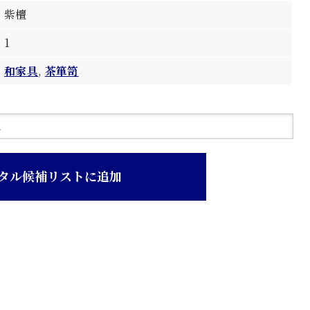
紫檀
1
和家具
,
茶箪笥
タル候補リストに追加