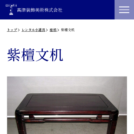
高津装飾美術株式会社
トップ
レンタル小道具
座机
紫檀文机
紫檀文机