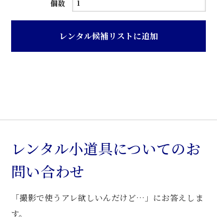
紫
個数
檀
中
レンタル候補リストに追加
華
装
飾
入
り
細
脚
花
レンタル小道具についてのお
台
問い合わせ
個
「撮影で使うアレ欲しいんだけど…」にお答えしま
す。