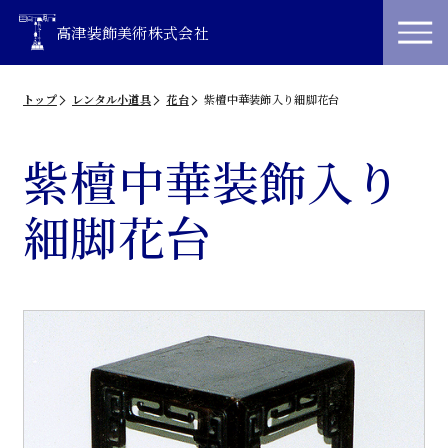
高津装飾美術株式会社
トップ
レンタル小道具
花台
紫檀中華装飾入り細脚花台
紫檀中華装飾入り
細脚花台