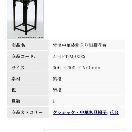
商品名
紫檀中華装飾入り細脚花台
商品コード:
A1-1FT-M-0035
サイズ
300 × 300 × 670 mm
素材
紫檀
色
紫檀
員数
1
商品カテゴリー
クラシック・中華家具椅子
,
花台