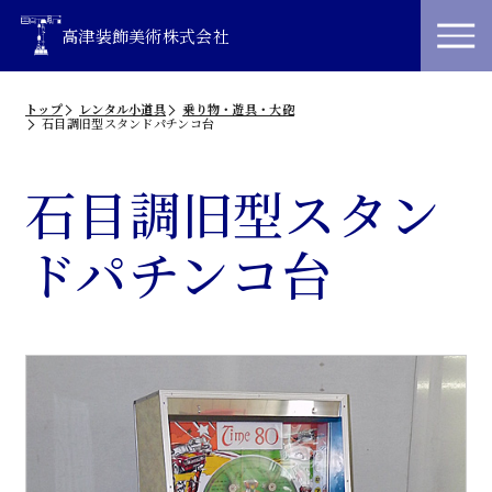
高津装飾美術株式会社
トップ
レンタル小道具
乗り物・遊具・大砲
石目調旧型スタンドパチンコ台
石目調旧型スタン
ドパチンコ台