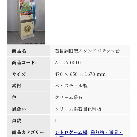
商品名
石目調旧型スタンドパチンコ台
商品コード:
A1-LA-0010
サイズ
470 × 650 × 1670 mm
素材
木・スチール製
色
クリーム系石
風合い
クリーム系石目化粧板
員数
1
商品カテゴリー
レトロゲーム機
,
乗り物・遊具・