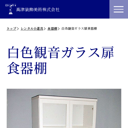
高津装飾美術株式会社
トップ
レンタル小道具
食器棚
白色観音ガラス扉食器棚
白色観音ガラス扉
食器棚