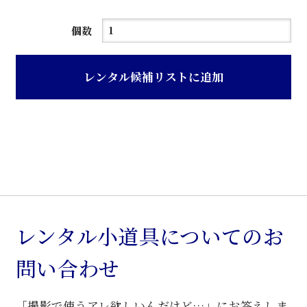
白
個数
色
観
レンタル候補リストに追加
音
ガ
ラ
ス
扉
食
器
棚
レンタル小道具についてのお
個
問い合わせ
「撮影で使うアレ欲しいんだけど…」にお答えしま