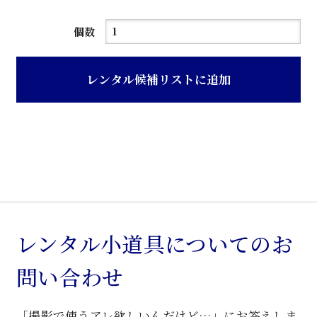
白
個数
色
花
レンタル候補リストに追加
柄
デ
コ
ラ
張
り
ド
レ
レンタル小道具についてのお
ッ
問い合わせ
サ
ー
「撮影で使うアレ欲しいんだけど…」にお答えしま
個