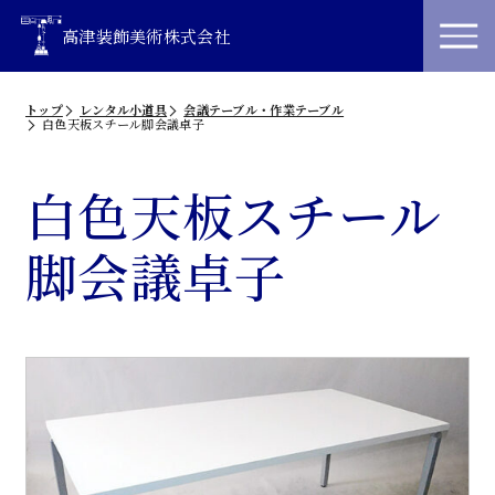
高津装飾美術株式会社
トップ
レンタル小道具
会議テーブル・作業テーブル
白色天板スチール脚会議卓子
白色天板スチール
脚会議卓子