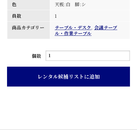
色
天板:白 脚:シ
員数
1
商品カテゴリー
テーブル・デスク
,
会議テーブ
ル・作業テーブル
白
個数
色
天
レンタル候補リストに追加
板
ス
チ
ー
ル
脚
会