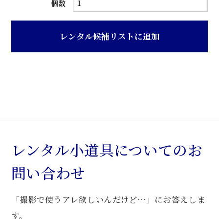
白
個数
色
天
レンタル候補リストに追加
板
グ
レ
ー
色
ス
チ
ー
レンタル小道具についてのお
ル
問い合わせ
電
話
「撮影で使うアレ欲しいんだけど…」にお答えしま
台
個
す。