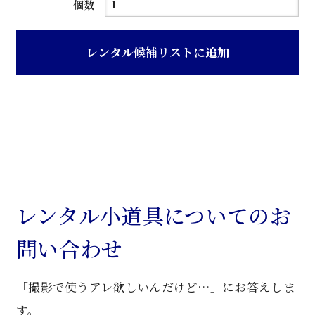
白
個数
色
化
レンタル候補リストに追加
粧
板
張
り
チ
ェ
ス
ト
レンタル小道具についてのお
個
問い合わせ
「撮影で使うアレ欲しいんだけど…」にお答えしま
す。