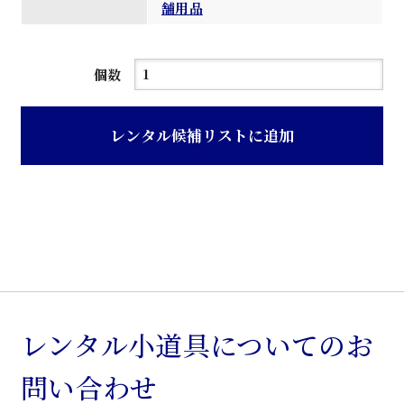
舗用品
白
個数
色
ガ
レンタル候補リストに追加
ラ
ス
張
り
宝
飾
用
シ
レンタル小道具についてのお
ョ
問い合わせ
ー