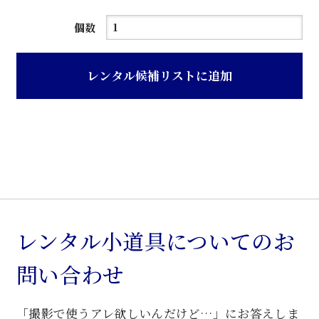
白
個数
木
木
レンタル候補リストに追加
目
天
板
キ
ャ
ス
タ
ー
レンタル小道具についてのお
付
問い合わせ
卓
子
「撮影で使うアレ欲しいんだけど…」にお答えしま
個