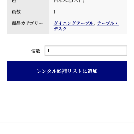
色
白木木地(木目)
員数
1
商品カテゴリー
ダイニングテーブル
,
テーブル・
デスク
白
個数
木
木
レンタル候補リストに追加
地
木
目
食
堂
卓
子