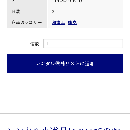
色
白木木地(木目)
員数
2
商品カテゴリー
和家具
,
座卓
白
個数
木
木
レンタル候補リストに追加
地
木
目
楢
材
座
卓
個