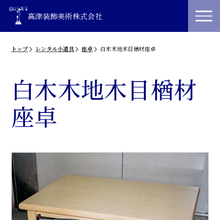
高津装飾美術株式会社
トップ
レンタル小道具
座卓
白木木地木目楢材座卓
白木木地木目楢材
座卓