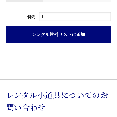
白
個数
木
化
レンタル候補リストに追加
粧
板
張
り
洋
服
箪
笥
レンタル小道具についてのお
個
問い合わせ