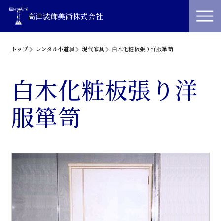
高津装飾美術株式会社
トップ
レンタル小道具
現代家具
白木化粧板張り洋服箪笥
白木化粧板張り洋
服箪笥