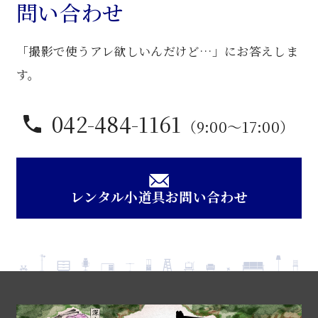
問い合わせ
シ
ョ
「撮影で使うアレ欲しいんだけど…」にお答えしま
ン
椅
す。
子
個
042-484-1161
（9:00〜17:00）
レンタル小道具お問い合わせ