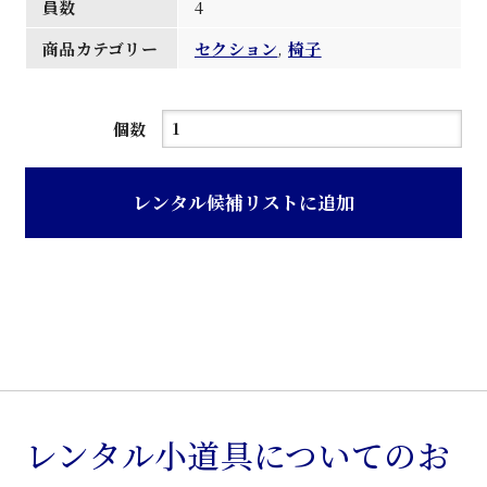
員数
4
商品カテゴリー
セクション
,
椅子
白
個数
レ
ザ
レンタル候補リストに追加
ー
張
ク
ロ
ー
ム
脚
セ
レンタル小道具についてのお
ク