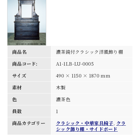
商品名
濃茶鏡付クラシック洋風飾り棚
商品コード:
A1-1LB-LU-0005
サイズ
490 × 1150 × 1870 mm
素材
木製
色
濃茶色
員数
1
商品カテゴリー
クラシック・中華家具椅子
,
クラ
シック飾り棚・サイドボード