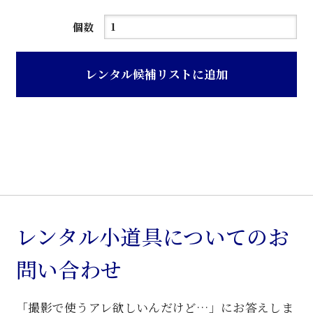
濃
個数
茶
鏡
レンタル候補リストに追加
付
ク
ラ
シ
ッ
ク
洋
風
レンタル小道具についてのお
飾
問い合わせ
り
棚
「撮影で使うアレ欲しいんだけど…」にお答えしま
個