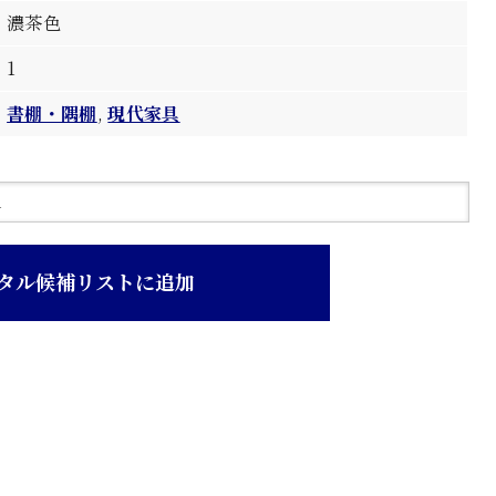
濃茶色
1
書棚・隅棚
,
現代家具
タル候補リストに追加