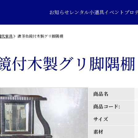
お知らせ
レンタル小道具
イベントプロ
現代家具
濃茶色鏡付木製グリ脚隅棚
鏡付木製グリ脚隅棚
商品名
商品コード:
サイズ
素材