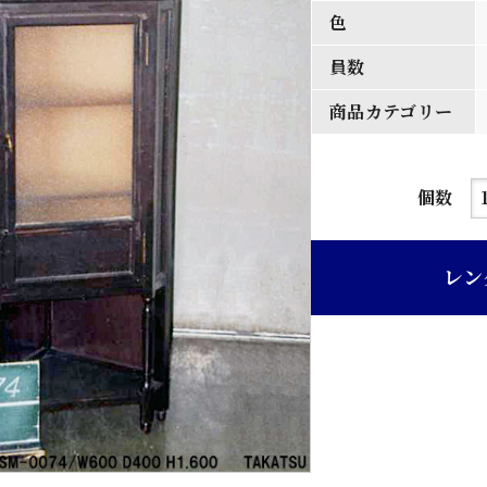
色
員数
商品カテゴリー
濃
個数
茶
色
レン
鏡
付
木
製
グ
リ