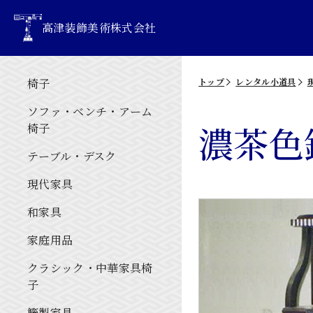
高津装飾美術株式会社
椅子
トップ
レンタル小道具
ソファ・ベンチ・アーム
濃茶色
椅子
テーブル・デスク
現代家具
和家具
家庭用品
クラシック・中華家具椅
子
籐製家具