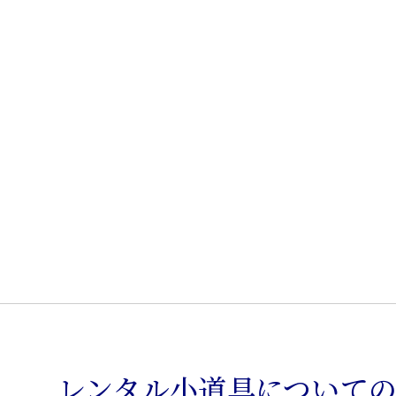
脚
隅
棚
個
レンタル小道具について