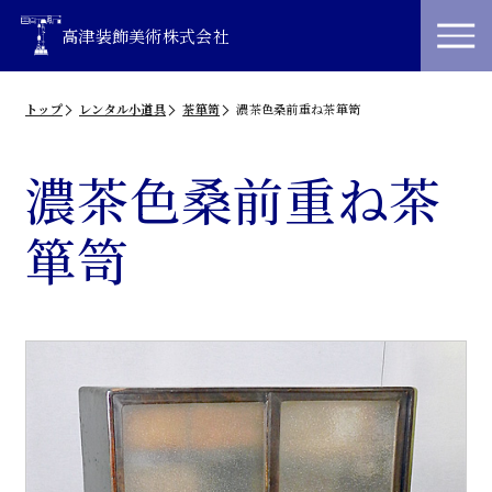
高津装飾美術株式会社
トップ
レンタル小道具
茶箪笥
濃茶色桑前重ね茶箪笥
濃茶色桑前重ね茶
箪笥