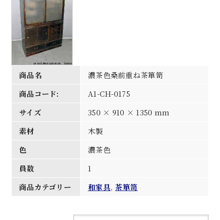
商品名
濃茶色桑前重ね茶箪笥
商品コード:
A1-CH-0175
サイズ
350 × 910 × 1350 mm
素材
木製
色
濃茶色
員数
1
商品カテゴリー
和家具
,
茶箪笥