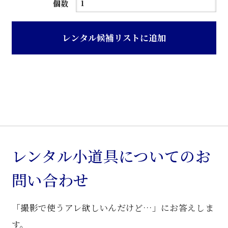
濃
個数
茶
色
レンタル候補リストに追加
桑
前
重
ね
茶
箪
笥
個
レンタル小道具についてのお
問い合わせ
「撮影で使うアレ欲しいんだけど…」にお答えしま
す。