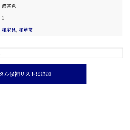
濃茶色
1
和家具
,
和箪笥
タル候補リストに追加