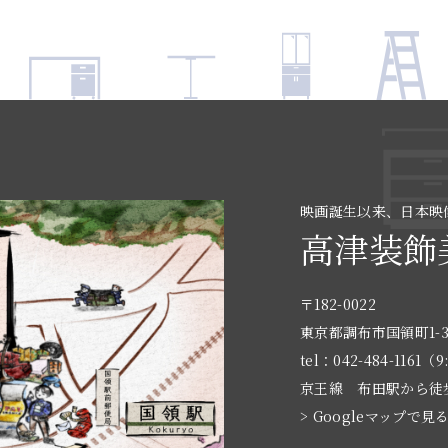
映画誕生以来、日本映
高津装飾
〒182-0022
東京都調布市国領町1-3
tel：042-484-1161（9
京王線 布田駅から徒
> Googleマップで見