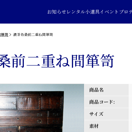
お知らせ
レンタル小道具
イベントプロ
和箪笥
濃茶色桑前二重ね間箪笥
桑前二重ね間箪笥
商品名
商品コード:
サイズ
素材