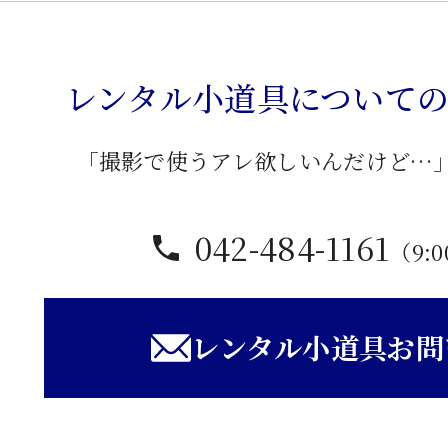
箪
笥
個
レンタル小道具について
「撮影で使うアレ欲しいんだけど…
042-484-1161
（9:0
レンタル小道具お問