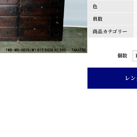
色
員数
商品カテゴリー
濃
個数
茶
色
レン
桑
前
二
重
ね
間