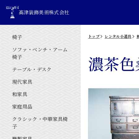
高津装飾美術株式会社
椅子
トップ
レンタル小道具
ソファ・ベンチ・アーム
濃茶色
椅子
テーブル・デスク
現代家具
和家具
家庭用品
クラシック・中華家具椅
子
籐製家具