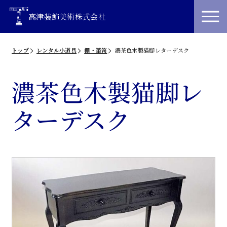
高津装飾美術株式会社
トップ
レンタル小道具
棚・箪笥
濃茶色木製猫脚レターデスク
濃茶色木製猫脚レ
ターデスク