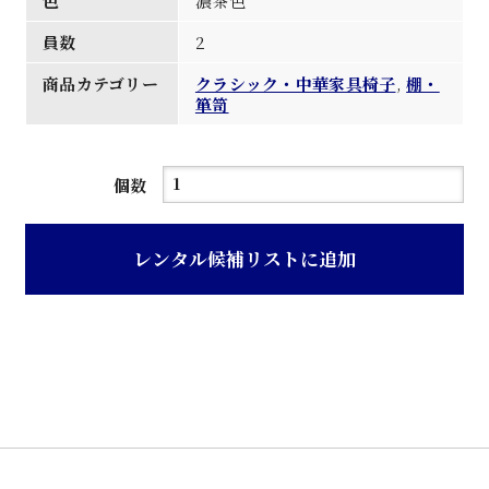
色
濃茶色
員数
2
商品カテゴリー
クラシック・中華家具椅子
,
棚・
箪笥
濃
個数
茶
色
レンタル候補リストに追加
木
製
猫
脚
レ
タ
ー