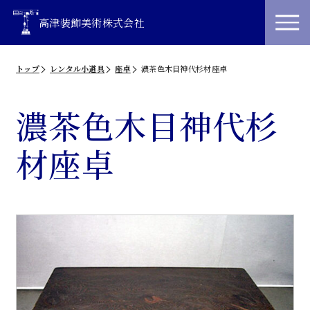
高津装飾美術株式会社
トップ
レンタル小道具
座卓
濃茶色木目神代杉材座卓
濃茶色木目神代杉
材座卓