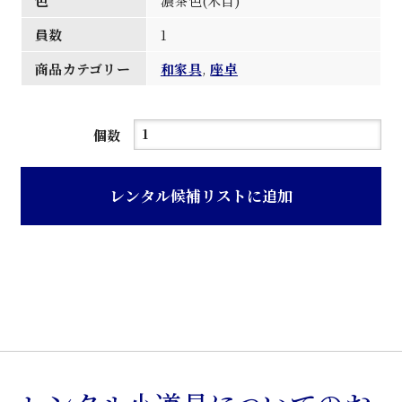
色
濃茶色(木目)
員数
1
商品カテゴリー
和家具
,
座卓
濃
個数
茶
色
レンタル候補リストに追加
木
目
神
代
杉
材
座
卓