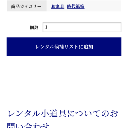
商品カテゴリー
和家具
,
時代箪笥
濃
個数
茶
色
レンタル候補リストに追加
時
代
箪
笥
個
レンタル小道具についてのお
問い合わせ