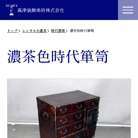
高津装飾美術株式会社
トップ
レンタル小道具
時代箪笥
濃茶色時代箪笥
濃茶色時代箪笥