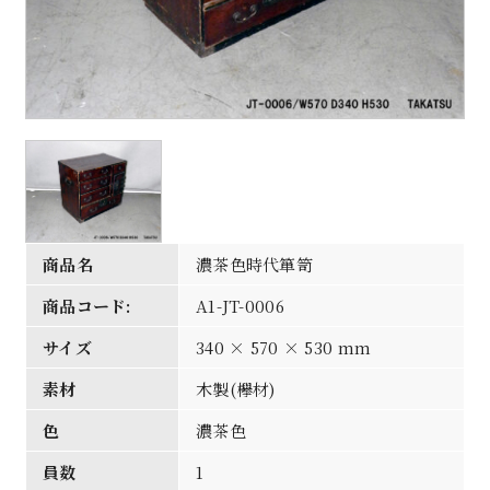
商品名
濃茶色時代箪笥
商品コード:
A1-JT-0006
サイズ
340 × 570 × 530 mm
素材
木製(欅材)
色
濃茶色
員数
1