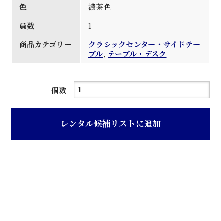
色
濃茶色
員数
1
商品カテゴリー
クラシックセンター・サイドテー
ブル
,
テーブル・デスク
濃
個数
茶
色
レンタル候補リストに追加
彫
刻
入
り
ク
ラ
シ