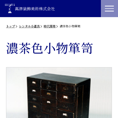
高津装飾美術株式会社
トップ
レンタル小道具
時代箪笥
濃茶色小物箪笥
濃茶色小物箪笥