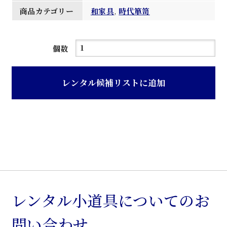
商品カテゴリー
和家具
,
時代箪笥
濃
個数
茶
色
レンタル候補リストに追加
小
物
箪
笥
個
レンタル小道具についてのお
問い合わせ