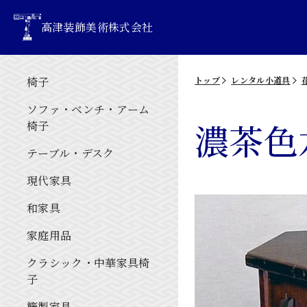
高津装飾美術株式会社
椅子
トップ
レンタル小道具
ソファ・ベンチ・アーム
濃茶色
椅子
テーブル・デスク
現代家具
和家具
家庭用品
クラシック・中華家具椅
子
籐製家具