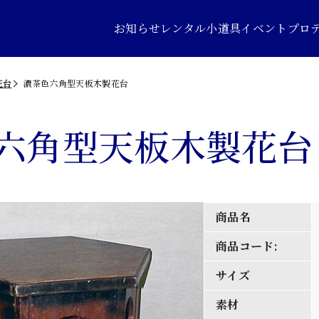
お知らせ
レンタル小道具
イベントプロ
花台
濃茶色六角型天板木製花台
六角型天板木製花台
商品名
商品コード:
サイズ
素材