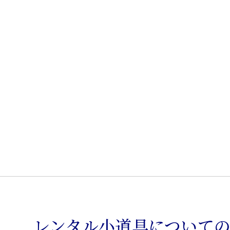
製
花
台
個
レンタル小道具について