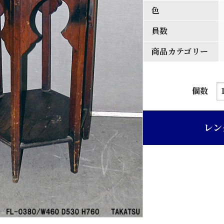
色
員数
商品カテゴリー
濃
個数
茶
色
レン
六
角
型
天
板
木