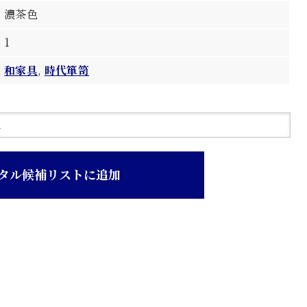
濃茶色
1
和家具
,
時代箪笥
タル候補リストに追加