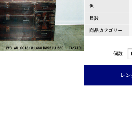
色
員数
商品カテゴリー
濃
個数
茶
色
レン
二
重
ね
和
箪
笥