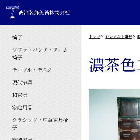
高津装飾美術株式会社
椅子
トップ
レンタル小道具
ソファ・ベンチ・アーム
濃茶色
椅子
テーブル・デスク
現代家具
和家具
家庭用品
クラシック・中華家具椅
子
籐製家具