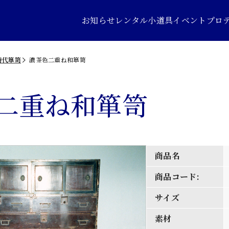
お知らせ
レンタル小道具
イベントプロ
時代箪笥
濃茶色二重ね和箪笥
二重ね和箪笥
商品名
商品コード:
サイズ
素材