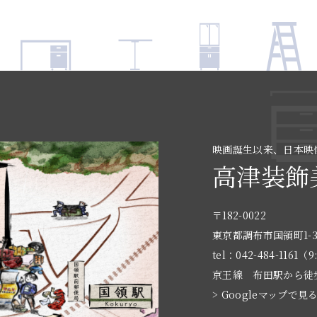
映画誕生以来、日本映
高津装飾
〒182-0022
東京都調布市国領町1-3
tel：042-484-1161（9
京王線 布田駅から徒
> Googleマップで見