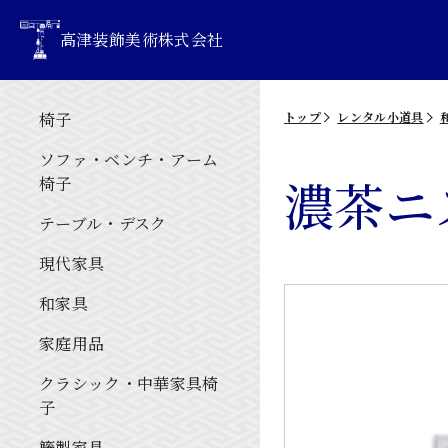
高津装飾美術株式会社
椅子
トップ
レンタル小道具
ソファ・ベンチ・アーム
濃茶ニ
椅子
テーブル・デスク
現代家具
和家具
家庭用品
クラシック・中華家具椅
子
籐製家具