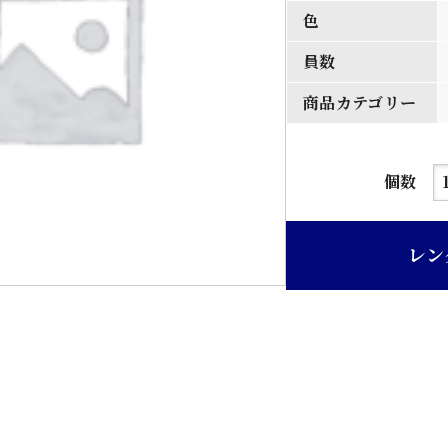
色
員数
商品カテゴリー
濃
個数
茶
ニ
レン
ス
木
製
三
段
和