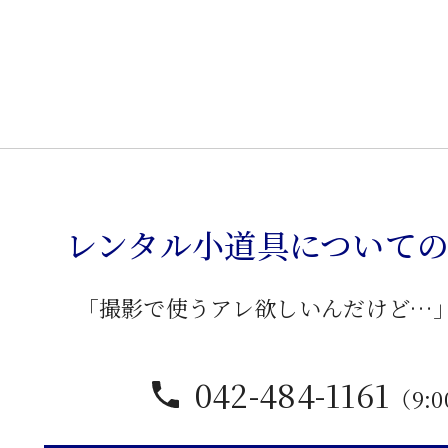
風
飾
り
棚
個
レンタル小道具について
「撮影で使うアレ欲しいんだけど…
042-484-1161
（9:0