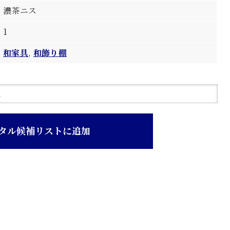
濃茶ニス
1
和家具
,
和飾り棚
タル候補リストに追加