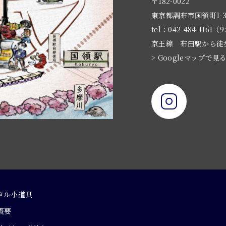
〒182-0022
東京都調布市国領町1-3
tel：042-484-1161（9
京王線 布田駅から徒
> Googleマップで見
タル小道具
概要