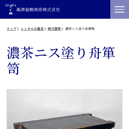
高津装飾美術株式会社
トップ
レンタル小道具
時代箪笥
濃茶ニス塗り舟箪笥
濃茶ニス塗り舟箪
笥