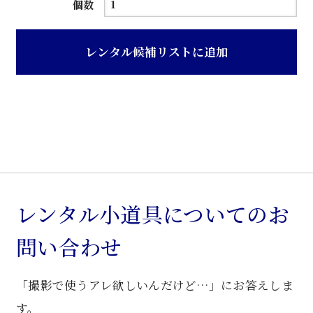
濃
個数
茶
ニ
レンタル候補リストに追加
ス
塗
り
舟
箪
笥
個
レンタル小道具についてのお
問い合わせ
「撮影で使うアレ欲しいんだけど…」にお答えしま
す。