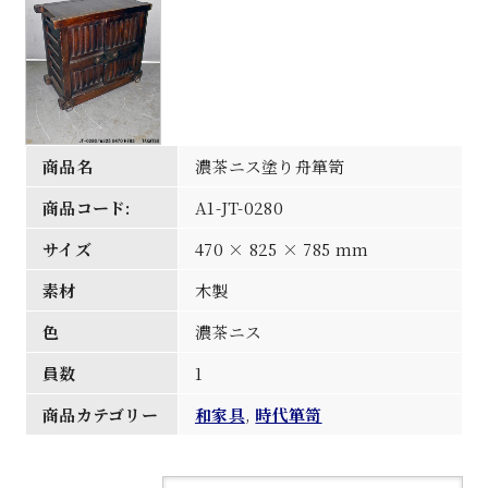
商品名
濃茶ニス塗り舟箪笥
商品コード:
A1-JT-0280
サイズ
470 × 825 × 785 mm
素材
木製
色
濃茶ニス
員数
1
商品カテゴリー
和家具
,
時代箪笥