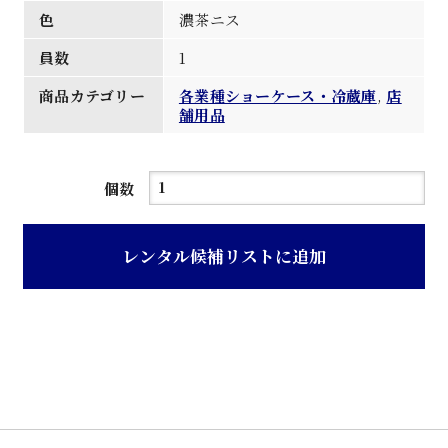
色
濃茶ニス
員数
1
商品カテゴリー
各業種ショーケース・冷蔵庫
,
店
舗用品
濃
個数
茶
ニ
レンタル候補リストに追加
ス
塗
り
旧
型
木
製