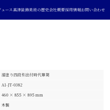
デュース
高津装飾美術の歴史
会社概要
採用情報
お問い合わせ
溜塗り四段引出付時代箪笥
A1-JT-0382
460 × 855 × 895 mm
木製