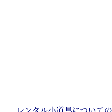
代
箪
笥
個
レンタル小道具について