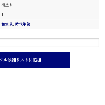
溜塗り
1
和家具
,
時代箪笥
タル候補リストに追加