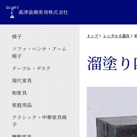
高津装飾美術株式会社
椅子
トップ
レンタル小道具
ソファ・ベンチ・アーム
溜塗り
椅子
テーブル・デスク
現代家具
和家具
家庭用品
クラシック・中華家具椅
子
籐製家具