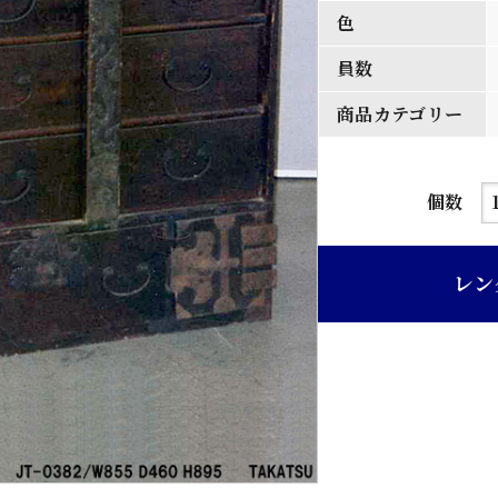
色
員数
商品カテゴリー
溜
個数
塗
り
レン
四
段
引
出
付
時