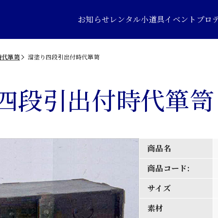
お知らせ
レンタル小道具
イベントプロ
時代箪笥
溜塗り四段引出付時代箪笥
四段引出付時代箪笥
商品名
商品コード:
サイズ
素材