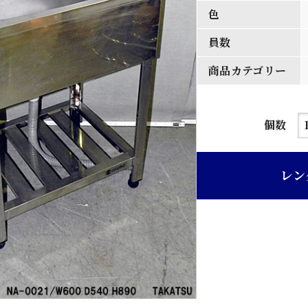
色
員数
商品カテゴリー
業
個数
務
用
レン
一
槽
ス
テ
ン
レ