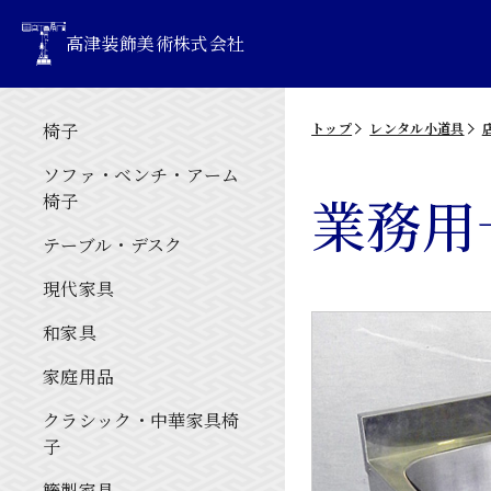
高津装飾美術株式会社
椅子
トップ
レンタル小道具
ソファ・ベンチ・アーム
業務用
椅子
テーブル・デスク
現代家具
和家具
家庭用品
クラシック・中華家具椅
子
籐製家具