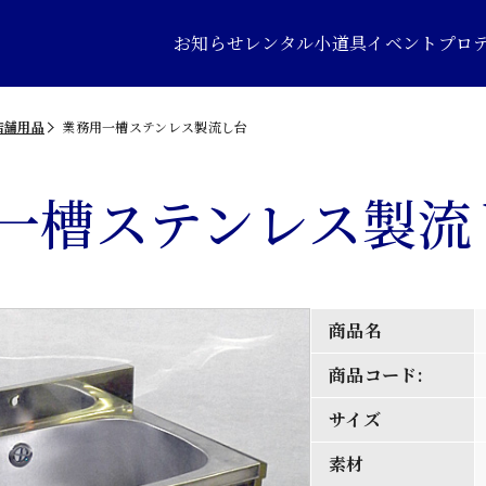
お知らせ
レンタル小道具
イベントプロ
店舗用品
業務用一槽ステンレス製流し台
一槽ステンレス製流
商品名
商品コード:
サイズ
素材