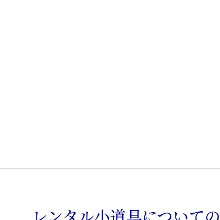
ス
製
流
し
台
個
レンタル小道具について