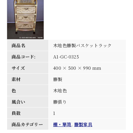
商品名
木地色籐製バスケットラック
商品コード:
A1-GC-0325
サイズ
400 × 500 × 990 mm
素材
籐製
色
木地色
風合い
籐張り
員数
1
商品カテゴリー
棚・箪笥
,
籐製家具