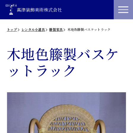
高津装飾美術株式会社
トップ
レンタル小道具
籐製家具
木地色籐製バスケットラック
木地色籐製バスケ
ットラック