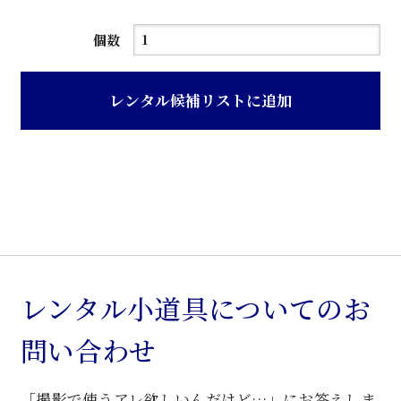
木
個数
地
色
レンタル候補リストに追加
籐
製
バ
ス
ケ
ッ
ト
ラ
レンタル小道具についてのお
ッ
問い合わせ
ク
個
「撮影で使うアレ欲しいんだけど…」にお答えしま