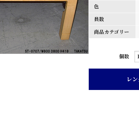
色
員数
商品カテゴリー
木
個数
地
色
レン
木
目
折
脚
家
具