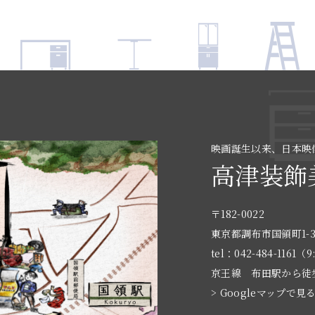
映画誕生以来、日本映
高津装飾
〒182-0022
東京都調布市国領町1-3
tel：042-484-1161（9
京王線 布田駅から徒
> Googleマップで見