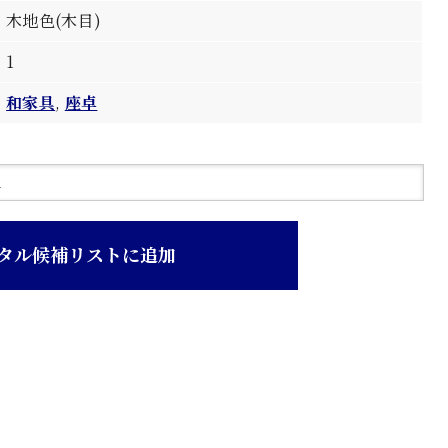
木地色(木目)
1
和家具
,
座卓
タル候補リストに追加