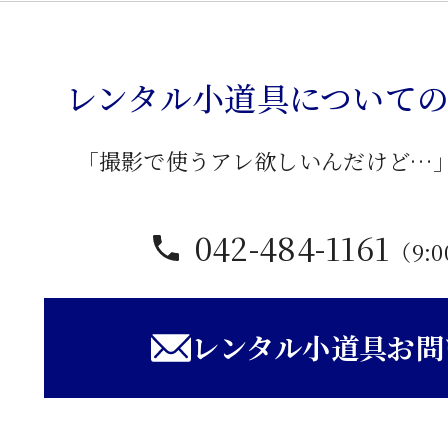
調
炬
燵
レンタル小道具について
個
「撮影で使うアレ欲しいんだけど…
042-484-1161
（9:0
レンタル小道具お問