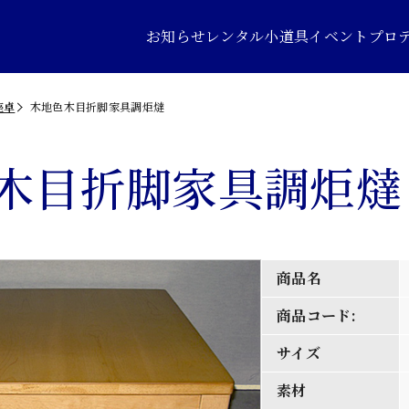
お知らせ
レンタル小道具
イベントプロ
座卓
木地色木目折脚家具調炬燵
木目折脚家具調炬燵
商品名
商品コード:
サイズ
素材