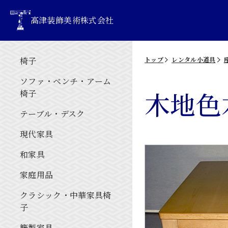
高津装飾美術株式会社
椅子
トップ
レンタル小道具
ソファ・ベンチ・アーム
木地色
椅子
テーブル・デスク
現代家具
和家具
家庭用品
クラシック・中華家具椅
子
籐製家具