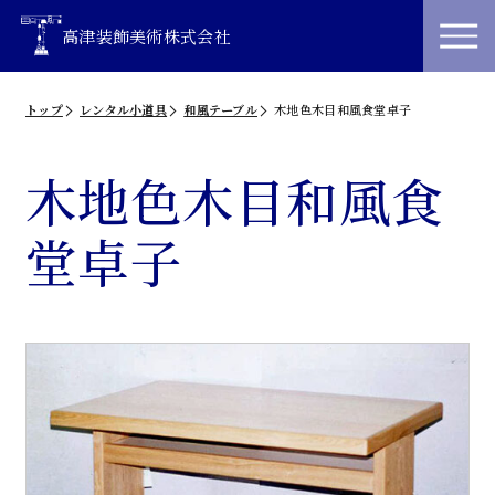
高津装飾美術株式会社
トップ
レンタル小道具
和風テーブル
木地色木目和風食堂卓子
木地色木目和風食
堂卓子