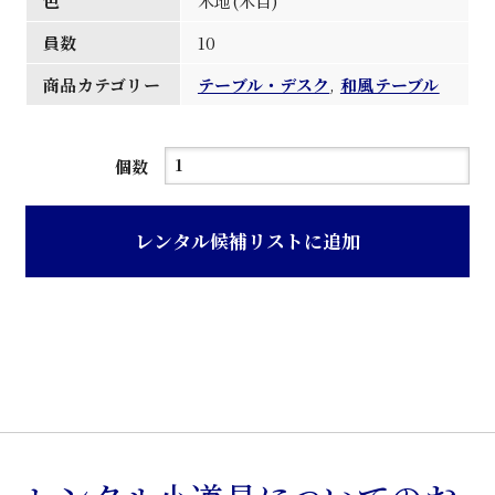
色
木地(木目)
員数
10
商品カテゴリー
テーブル・デスク
,
和風テーブル
木
個数
地
色
レンタル候補リストに追加
木
目
和
風
食
堂
卓
子