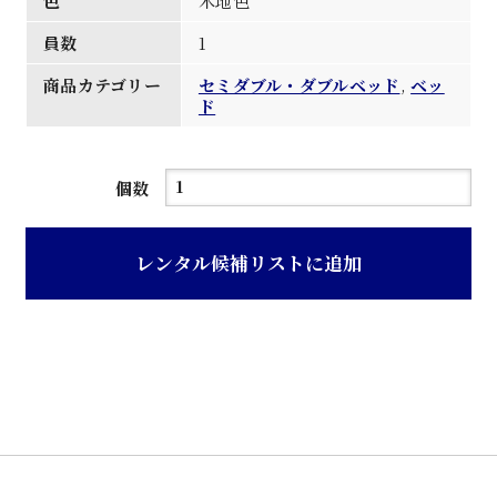
色
木地色
員数
1
商品カテゴリー
セミダブル・ダブルベッド
,
ベッ
ド
木
個数
地
色
レンタル候補リストに追加
ヘ
ッ
ド
付
セ
ミ
ダ