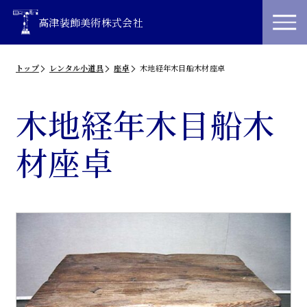
高津装飾美術株式会社
トップ
レンタル小道具
座卓
木地経年木目船木材座卓
木地経年木目船木
材座卓