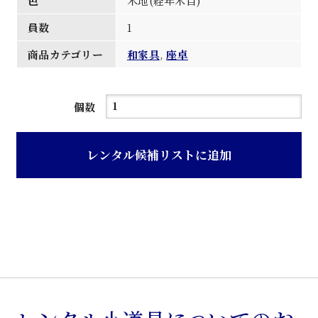
色
木地(経年木目)
員数
1
商品カテゴリー
和家具
,
座卓
木
個数
地
経
レンタル候補リストに追加
年
木
目
船
木
材
座
卓