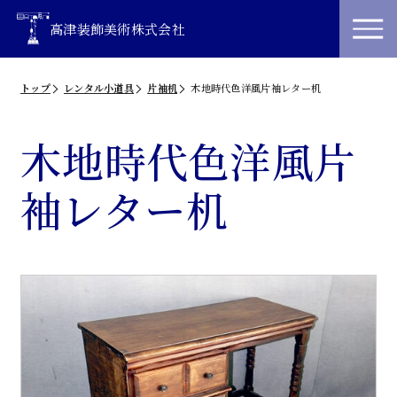
高津装飾美術株式会社
トップ
レンタル小道具
片袖机
木地時代色洋風片袖レター机
木地時代色洋風片
袖レター机