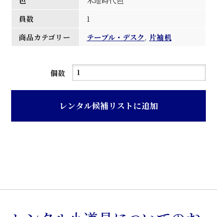
色
木地時代色
員数
1
商品カテゴリー
テーブル・デスク
,
片袖机
木
個数
地
時
レンタル候補リストに追加
代
色
洋
風
片
袖
レ
タ