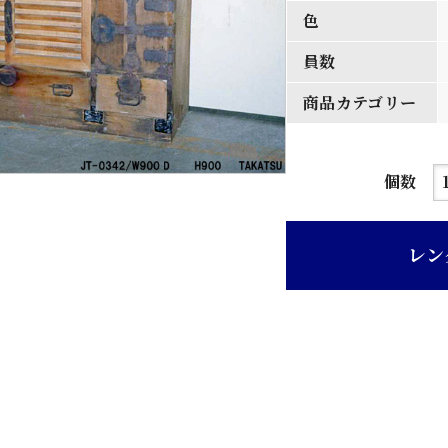
色
員数
商品カテゴリー
木
個数
地
ニ
レン
ス
仕
上
げ
重
ね