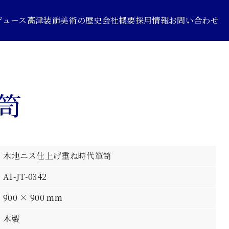
デュース
高津装飾美術の歴史
会社概要
採用情報
お問い合わせ
笥
木地ニス仕上げ重ね時代箪笥
A1-JT-0342
900 × 900 mm
木製