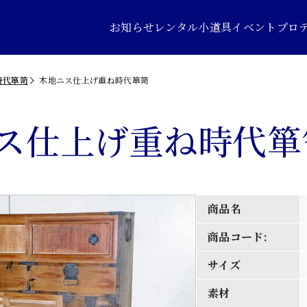
お知らせ
レンタル小道具
イベントプロ
時代箪笥
木地ニス仕上げ重ね時代箪笥
ス仕上げ重ね時代箪
商品名
商品コード:
サイズ
素材