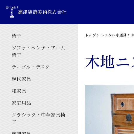
高津装飾美術株式会社
椅子
トップ
レンタル小道具
ソファ・ベンチ・アーム
木地ニ
椅子
テーブル・デスク
現代家具
和家具
家庭用品
クラシック・中華家具椅
子
籐製家具