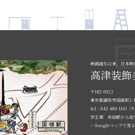
映画誕生以来、日本映
高津装飾
〒182-0022
東京都調布市国領町1-3
tel：042-484-1161（9
京王線 布田駅から徒
> Googleマップで見