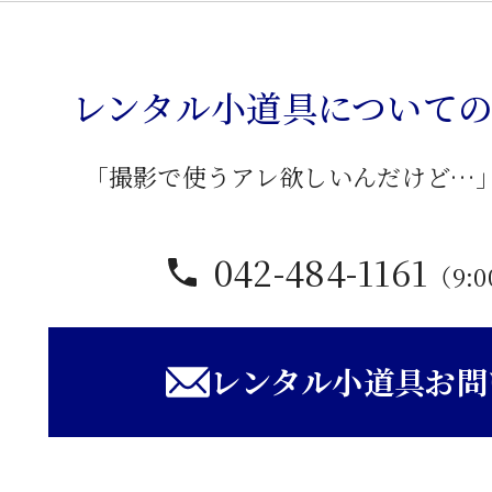
時
代
箪
レンタル小道具について
笥
個
「撮影で使うアレ欲しいんだけど…
042-484-1161
（9:0
レンタル小道具お問