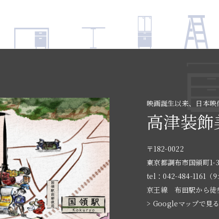
映画誕生以来、日本映
高津装飾
〒182-0022
東京都調布市国領町1-3
tel：042-484-1161（9
京王線 布田駅から徒
> Googleマップで見