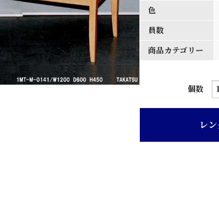
色
員数
商品カテゴリー
応
個数
接
卓
レン
子
個