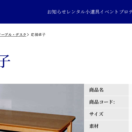
お知らせ
レンタル小道具
イベントプロ
テーブル・デスク
応接卓子
子
商品名
商品コード:
サイズ
素材