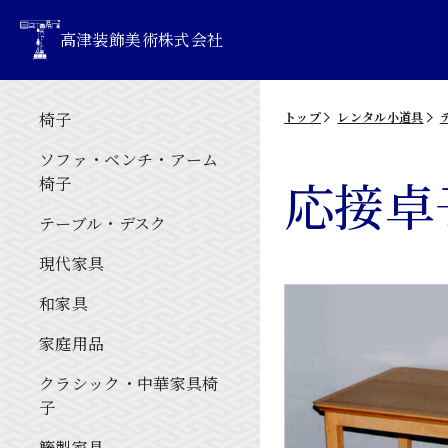
高津装飾美術株式会社
椅子
トップ
レンタル小道具
ソファ・ベンチ・アーム
応接卓
椅子
テーブル・デスク
現代家具
和家具
家庭用品
クラシック・中華家具椅
子
籐製家具