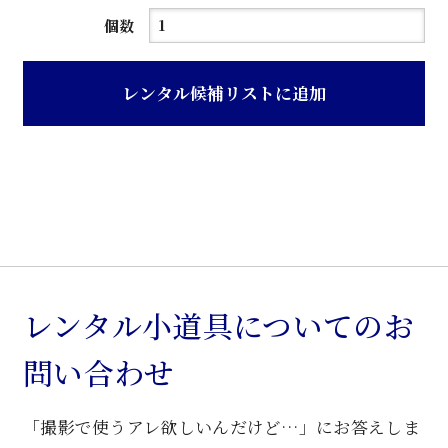
彫
個数
刻
入
レンタル候補リストに追加
五
本
脚
ク
ラ
シ
ッ
ク
レンタル小道具についてのお
ア
問い合わせ
ー
ム
「撮影で使うアレ欲しいんだけど…」にお答えしま
椅