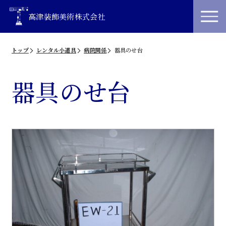
高津装飾美術株式会社
トップ
レンタル小道具
病院関係
器具のせ台
器具のせ台