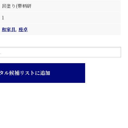
呂塗り(帯柄研
1
和家具
,
座卓
タル候補リストに追加