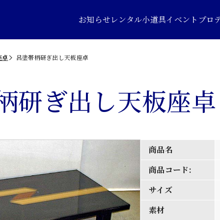
お知らせ
レンタル小道具
イベントプロ
座卓
呂塗帯柄研ぎ出し天板座卓
柄研ぎ出し天板座卓
商品名
商品コード:
サイズ
素材