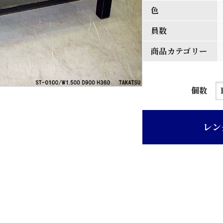
色
員数
商品カテゴリー
呂
個数
塗
帯
レン
柄
研
ぎ
出
し
天