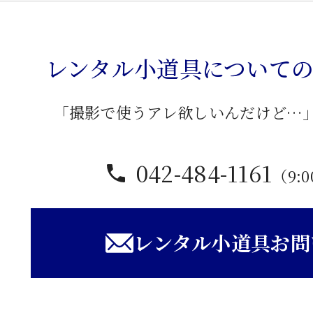
板
座
卓
レンタル小道具について
個
「撮影で使うアレ欲しいんだけど…
042-484-1161
（9:0
レンタル小道具お問