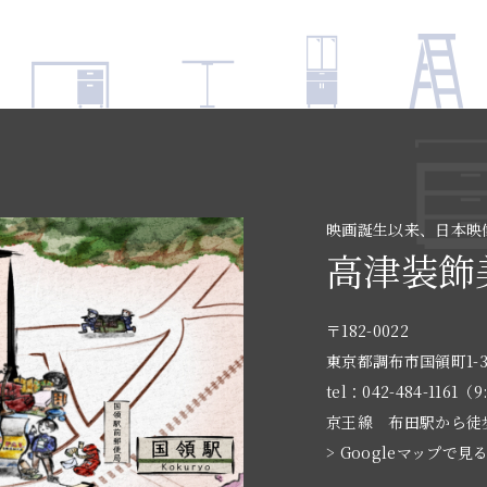
映画誕生以来、日本映
高津装飾
〒182-0022
東京都調布市国領町1-3
tel：042-484-1161（9
京王線 布田駅から徒
> Googleマップで見