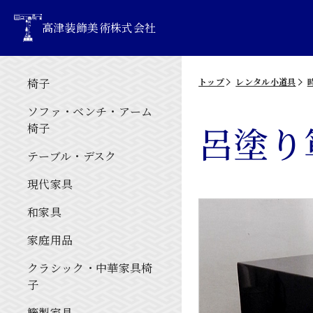
高津装飾美術株式会社
椅子
トップ
レンタル小道具
ソファ・ベンチ・アーム
呂塗り
椅子
テーブル・デスク
現代家具
和家具
家庭用品
クラシック・中華家具椅
子
籐製家具