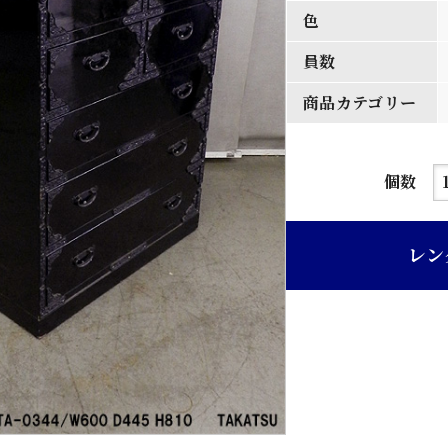
色
員数
商品カテゴリー
呂
個数
塗
り
レン
箪
笥
個