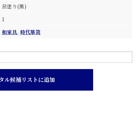
呂塗り(黒)
1
和家具
,
時代箪笥
タル候補リストに追加