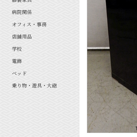
病院関係
オフィス・事務
店舗用品
学校
電飾
ベッド
乗り物・遊具・大砲