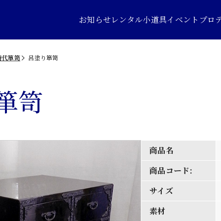
お知らせ
レンタル小道具
イベントプロ
時代箪笥
呂塗り箪笥
箪笥
商品名
商品コード:
サイズ
素材