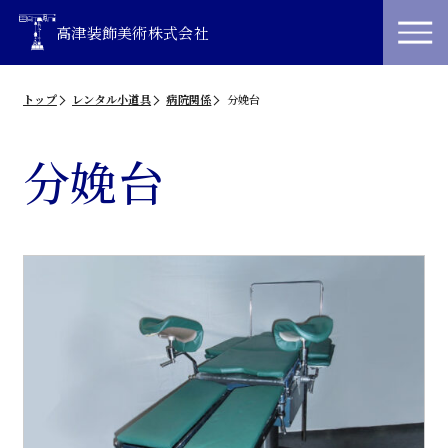
高津装飾美術株式会社
トップ
レンタル小道具
病院関係
分娩台
分娩台