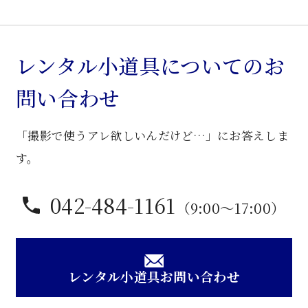
ー
ム
カ
レンタル小道具についてのお
ク
問い合わせ
テ
ル
「撮影で使うアレ欲しいんだけど…」にお答えしま
ワ
ゴ
す。
ン
個
042-484-1161
（9:00〜17:00）
レンタル小道具お問い合わせ