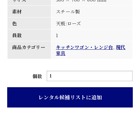
素材
スチール製
色
天板:ローズ
員数
1
商品カテゴリー
キッチンワゴン・レンジ台
,
現代
家具
ロ
個数
ー
ズ
レンタル候補リストに追加
天
板
金
フ
レ