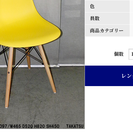
色
員数
商品カテゴリー
ラ
個数
イ
ト
レン
ブ
ル
ー
色
樹
脂