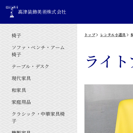
高津装飾美術株式会社
椅子
トップ
レンタル小道具
ソファ・ベンチ・アーム
ライト
椅子
テーブル・デスク
現代家具
和家具
家庭用品
クラシック・中華家具椅
子
籐製家具