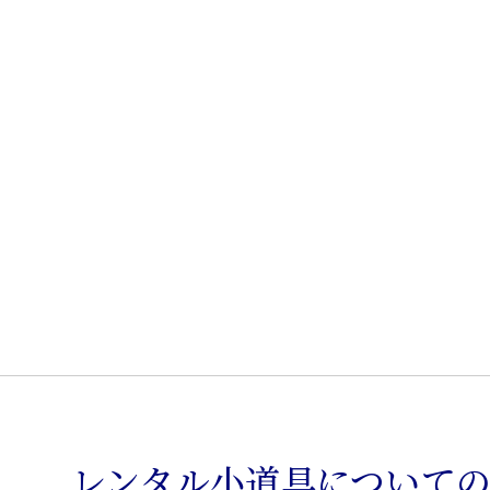
製
サ
イ
ド
シ
ェ
ル
チ
ェ
ア
個
レンタル小道具について