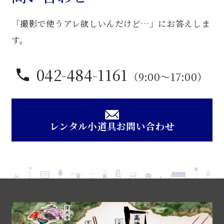
ル
「撮影で使うアレ欲しいんだけど…」にお答えしま
ス
タ
す。
ン
ド
042-484-1161
（9:00〜17:00）
個
レンタル小道具お問い合わせ