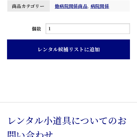
商品カテゴリー
他病院関係商品
,
病院関係
メ
個数
タ
リ
レンタル候補リストに追加
ッ
ク
グ
リ
ー
ン
色
リ
レンタル小道具についてのお
ン
問い合わせ
ゲ